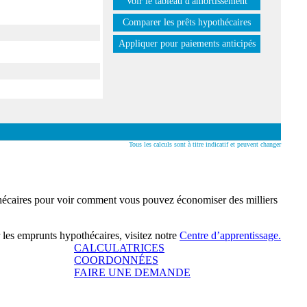
Voir le tableau d'amortissement
Comparer les prêts hypothécaires
Appliquer pour paiements anticipés
Tous les calculs sont à titre indicatif et peuvent changer
othécaires pour voir comment vous pouvez économiser des milliers
 les emprunts hypothécaires, visitez notre
Centre d’apprentissage.
CALCULATRICES
COORDONNÉES
FAIRE UNE DEMANDE