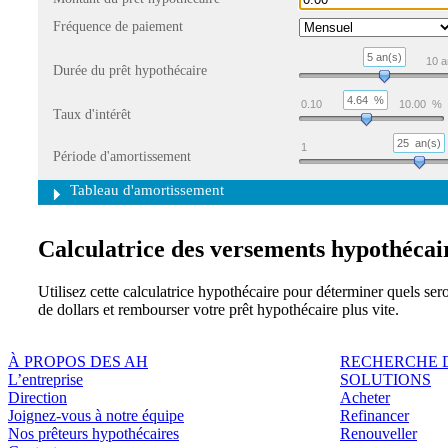
Fréquence de paiement
5 an(s)
10
a
Durée du prêt hypothécaire
4.64
%
0.10
10.00
%
Taux d'intérêt
25
an(s)
1
Période d'amortissement
Tableau d'amortissement
Calculatrice des versements hypothécai
Utilisez cette calculatrice hypothécaire pour déterminer quels 
de dollars et rembourser votre prêt hypothécaire plus vite.
À PROPOS DES AH
RECHERCHE 
L’entreprise
SOLUTIONS
Direction
Acheter
Joignez-vous à notre équipe
Refinancer
Nos prêteurs hypothécaires
Renouveller